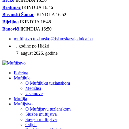
Brčko
IKINDIJA 16:50
Bratunac
IKINDIJA 16:46
Bosanski Šamac
IKINDIJA 16:52
Bijeljina
IKINDIJA 16:48
Banovići
IKINDIJA 16:50
muftijstvo.tuzlansko@islamskazajednica.ba
. godine po Hidžri
7. august 2026. godine
Početna
Muftiluk
O Muftiluku tuzlanskom
Medžlisi
Ustanove
Muftija
Muftijstvo
O Muftijstvu tuzlanskom
Službe muftijstva
Savjeti muftijstva
Odjeli