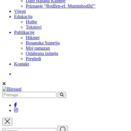
Dani Hasana Kaimije
Priznanje “Redžep-ef. Muminhodžić”
Vijesti
Edukacija
Hutbe
Tekstovi
Publikacije
Hikmet
Bosanska Sumejja
Moj ramazan
Odabrana izdanja
Pregledi
Kontakt