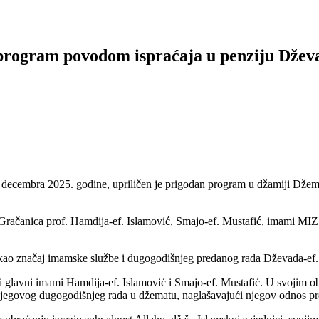
program povodom ispraćaja u penziju Džev
28. decembra 2025. godine, upriličen je prigodan program u džamiji D
račanica prof. Hamdija-ef. Islamović, Smajo-ef. Mustafić, imami MIZ Gr
kao značaj imamske službe i dugogodišnjeg predanog rada Dževada-ef. 
ili glavni imami Hamdija-ef. Islamović i Smajo-ef. Mustafić. U svojim
 njegovog dugogodišnjeg rada u džematu, naglašavajući njegov odnos pre