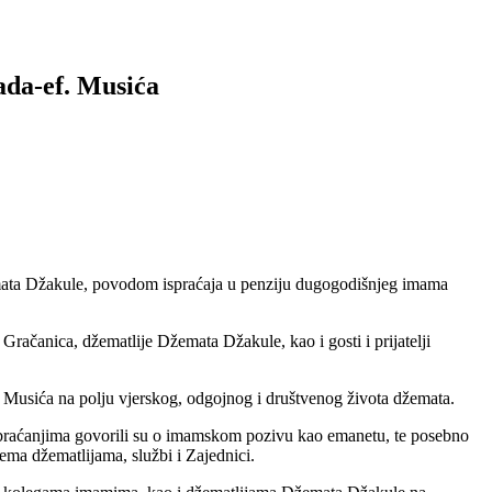
ada-ef. Musića
žemata Džakule, povodom ispraćaja u penziju dugogodišnjeg imama
ačanica, džematlije Džemata Džakule, kao i gosti i prijatelji
Musića na polju vjerskog, odgojnog i društvenog života džemata.
 obraćanjima govorili su o imamskom pozivu kao emanetu, te posebno
ma džematlijama, službi i Zajednici.