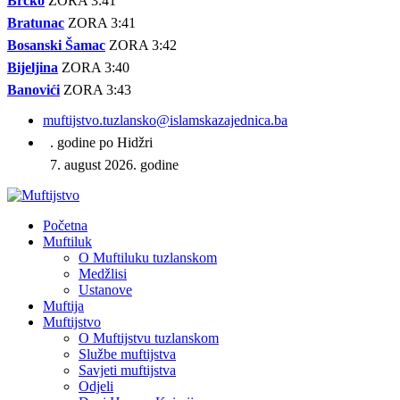
Brčko
ZORA 3:41
Bratunac
ZORA 3:41
Bosanski Šamac
ZORA 3:42
Bijeljina
ZORA 3:40
Banovići
ZORA 3:43
muftijstvo.tuzlansko@islamskazajednica.ba
. godine po Hidžri
7. august 2026. godine
Početna
Muftiluk
O Muftiluku tuzlanskom
Medžlisi
Ustanove
Muftija
Muftijstvo
O Muftijstvu tuzlanskom
Službe muftijstva
Savjeti muftijstva
Odjeli