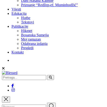
Dani Hasana Kaimije
Priznanje “Redžep-ef. Muminhodžić”
Vijesti
Edukacija
Hutbe
Tekstovi
Publikacije
Hikmet
Bosanska Sumejja
Moj ramazan
Odabrana izdanja
Pregledi
Kontakt