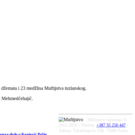
0 džemata i 23 medžlisa Muftijstva tuzlanskog.
t Mehmedćehajić.
Muftijstvo tuzlansko ©
2012-2026 • Telefon:
+387 35 250 447
•
Adresa: Turalibegova 25B, 75000 Tuzla
Hamza-dede u Konjević Polju