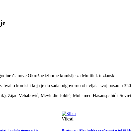
je
 godine članove Okružne izborne komisije za Muftiluk tuzlanski.
e zahvalio komisiji koja je do sada odgovorno obavljala svoj posao u 35
ik), Zijad Vehabović, Mevludin Joldić, Muhamed Hasanspahić i Sevre
Vijesti
ajati buduće generacije
Bratunac: Mevludska svečanost u tekiji 