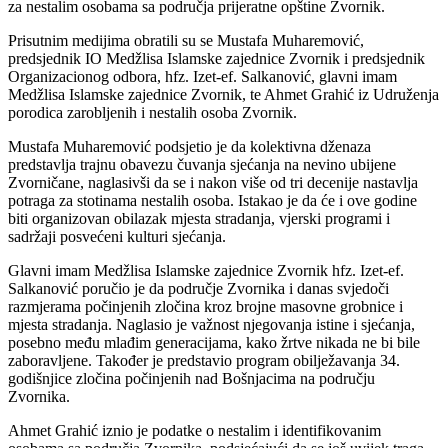
za nestalim osobama sa područja prijeratne opštine Zvornik.
Prisutnim medijima obratili su se Mustafa Muharemović,
predsjednik IO Medžlisa Islamske zajednice Zvornik i predsjednik
Organizacionog odbora, hfz. Izet-ef. Salkanović, glavni imam
Medžlisa Islamske zajednice Zvornik, te Ahmet Grahić iz Udruženja
porodica zarobljenih i nestalih osoba Zvornik.
Mustafa Muharemović podsjetio je da kolektivna dženaza
predstavlja trajnu obavezu čuvanja sjećanja na nevino ubijene
Zvorničane, naglasivši da se i nakon više od tri decenije nastavlja
potraga za stotinama nestalih osoba. Istakao je da će i ove godine
biti organizovan obilazak mjesta stradanja, vjerski programi i
sadržaji posvećeni kulturi sjećanja.
Glavni imam Medžlisa Islamske zajednice Zvornik hfz. Izet-ef.
Salkanović poručio je da područje Zvornika i danas svjedoči
razmjerama počinjenih zločina kroz brojne masovne grobnice i
mjesta stradanja. Naglasio je važnost njegovanja istine i sjećanja,
posebno među mlađim generacijama, kako žrtve nikada ne bi bile
zaboravljene. Također je predstavio program obilježavanja 34.
godišnjice zločina počinjenih nad Bošnjacima na području
Zvornika.
Ahmet Grahić iznio je podatke o nestalim i identifikovanim