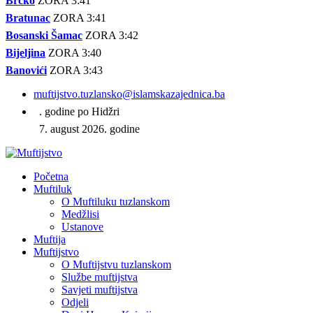
Brčko
ZORA 3:41
Bratunac
ZORA 3:41
Bosanski Šamac
ZORA 3:42
Bijeljina
ZORA 3:40
Banovići
ZORA 3:43
muftijstvo.tuzlansko@islamskazajednica.ba
. godine po Hidžri
7. august 2026. godine
Početna
Muftiluk
O Muftiluku tuzlanskom
Medžlisi
Ustanove
Muftija
Muftijstvo
O Muftijstvu tuzlanskom
Službe muftijstva
Savjeti muftijstva
Odjeli