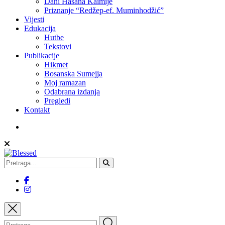
Dani Hasana Kaimije
Priznanje “Redžep-ef. Muminhodžić”
Vijesti
Edukacija
Hutbe
Tekstovi
Publikacije
Hikmet
Bosanska Sumejja
Moj ramazan
Odabrana izdanja
Pregledi
Kontakt