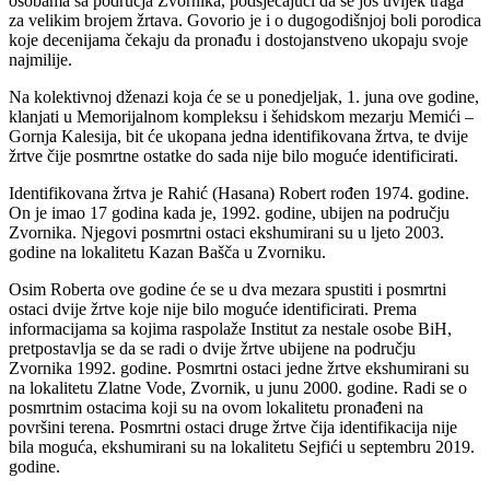
osobama sa područja Zvornika, podsjećajući da se još uvijek traga
za velikim brojem žrtava. Govorio je i o dugogodišnjoj boli porodica
koje decenijama čekaju da pronađu i dostojanstveno ukopaju svoje
najmilije.
Na kolektivnoj dženazi koja će se u ponedjeljak, 1. juna ove godine,
klanjati u Memorijalnom kompleksu i šehidskom mezarju Memići –
Gornja Kalesija, bit će ukopana jedna identifikovana žrtva, te dvije
žrtve čije posmrtne ostatke do sada nije bilo moguće identificirati.
Identifikovana žrtva je Rahić (Hasana) Robert rođen 1974. godine.
On je imao 17 godina kada je, 1992. godine, ubijen na području
Zvornika. Njegovi posmrtni ostaci ekshumirani su u ljeto 2003.
godine na lokalitetu Kazan Bašča u Zvorniku.
Osim Roberta ove godine će se u dva mezara spustiti i posmrtni
ostaci dvije žrtve koje nije bilo moguće identificirati. Prema
informacijama sa kojima raspolaže Institut za nestale osobe BiH,
pretpostavlja se da se radi o dvije žrtve ubijene na području
Zvornika 1992. godine. Posmrtni ostaci jedne žrtve ekshumirani su
na lokalitetu Zlatne Vode, Zvornik, u junu 2000. godine. Radi se o
posmrtnim ostacima koji su na ovom lokalitetu pronađeni na
površini terena. Posmrtni ostaci druge žrtve čija identifikacija nije
bila moguća, ekshumirani su na lokalitetu Sejfići u septembru 2019.
godine.