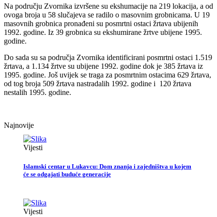
Na području Zvornika izvršene su ekshumacije na 219 lokacija, a od
ovoga broja u 58 slučajeva se radilo o masovnim grobnicama. U 19
masovnih grobnica pronađeni su posmrtni ostaci žrtava ubijenih
1992. godine. Iz 39 grobnica su ekshumirane žrtve ubijene 1995.
godine.
Do sada su sa područja Zvornika identificirani posmrtni ostaci 1.519
žrtava, a 1.134 žrtve su ubijene 1992. godine dok je 385 žrtava iz
1995. godine. Još uvijek se traga za posmrtnim ostacima 629 žrtava,
od tog broja 509 žrtava nastradalih 1992. godine i 120 žrtava
nestalih 1995. godine.
Najnovije
Vijesti
Islamski centar u Lukavcu: Dom znanja i zajedništva u kojem
će se odgajati buduće generacije
Vijesti