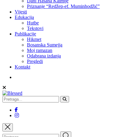
Dani Hasana Kaimije
Priznanje “Redžep-ef. Muminhodžić”
Vijesti
Edukacija
Hutbe
Tekstovi
Publikacije
Hikmet
Bosanska Sumejja
Moj ramazan
Odabrana izdanja
Pregledi
Kontakt