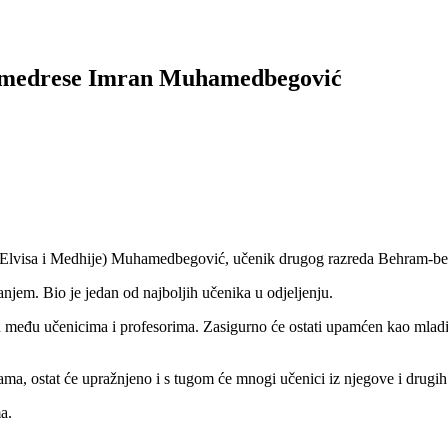
e medrese Imran Muhamedbegović
sin Elvisa i Medhije) Muhamedbegović, učenik drugog razreda Behram-b
njem. Bio je jedan od najboljih učenika u odjeljenju.
među učenicima i profesorima. Zasigurno će ostati upamćen kao mladić 
 ostat će upražnjeno i s tugom će mnogi učenici iz njegove i drugih g
a.