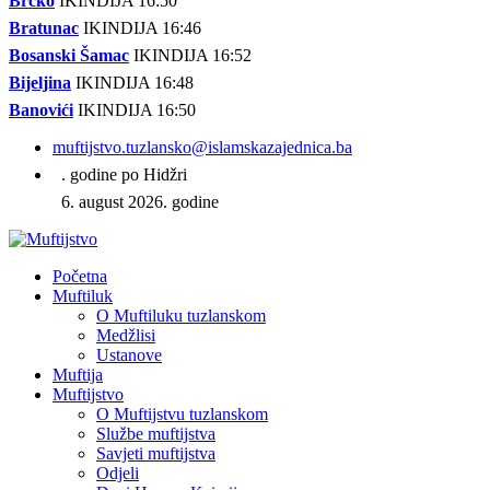
Brčko
IKINDIJA 16:50
Bratunac
IKINDIJA 16:46
Bosanski Šamac
IKINDIJA 16:52
Bijeljina
IKINDIJA 16:48
Banovići
IKINDIJA 16:50
muftijstvo.tuzlansko@islamskazajednica.ba
. godine po Hidžri
6. august 2026. godine
Početna
Muftiluk
O Muftiluku tuzlanskom
Medžlisi
Ustanove
Muftija
Muftijstvo
O Muftijstvu tuzlanskom
Službe muftijstva
Savjeti muftijstva
Odjeli