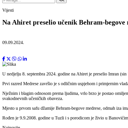
Vijesti
Na Ahiret preselio učenik Behram-begov
09.09.2024.
U nedjelju 8. septembra 2024. godine na Ahiret je preselio Imran (
Prvi razred Medrese završio je s odličnim uspjehom i primjernim vlada
Nježnim i blagim odnosom prema ljudima, vrlo brzo je postao omiljen 
svakodnevnih učeničkih obaveza.
Mjesto u prvom safu džamije Behram-begove medrese, odmah iza imama,
Rođen je 9.9.2008. godine u Tuzli i s porodicom je živio u Banovićim
Najnovije