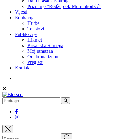
Dani Hasana Kaimije
Priznanje “Redžep-ef. Muminhodžić”
Vijesti
Edukacija
Hutbe
Tekstovi
Publikacije
Hikmet
Bosanska Sumejja
Moj ramazan
Odabrana izdanja
Pregledi
Kontakt