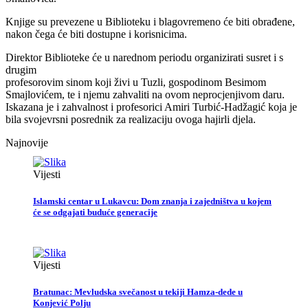
Knjige su prevezene u Biblioteku i blagovremeno će biti obrađene,
nakon čega će biti dostupne i korisnicima.
Direktor Biblioteke će u narednom periodu organizirati susret i s
drugim
profesorovim sinom koji živi u Tuzli, gospodinom Besimom
Smajlovićem, te i njemu zahvaliti na ovom neprocjenjivom daru.
Iskazana je i zahvalnost i profesorici Amiri Turbić-Hadžagić koja je
bila svojevrsni posrednik za realizaciju ovoga hajirli djela.
Najnovije
Vijesti
Islamski centar u Lukavcu: Dom znanja i zajedništva u kojem
će se odgajati buduće generacije
Vijesti
Bratunac: Mevludska svečanost u tekiji Hamza-dede u
Konjević Polju