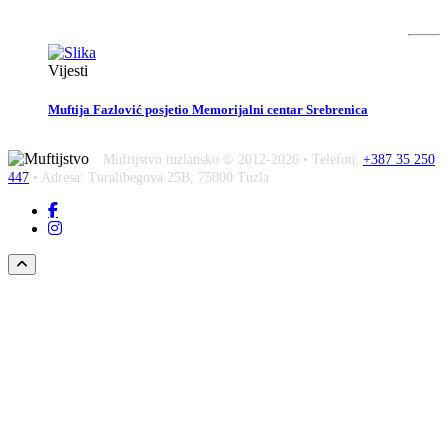
Vijesti
Muftija Fazlović posjetio Memorijalni centar Srebrenica
Muftijstvo tuzlansko © 2012-2026 • Telefon:
+387 35 250
447
• Adresa: Turalibegova 25B, 75000 Tuzla