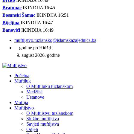
Brčko
IKINDIJA 16:49
Bratunac
IKINDIJA 16:45
Bosanski Šamac
IKINDIJA 16:51
Bijeljina
IKINDIJA 16:47
Banovići
IKINDIJA 16:49
muftijstvo.tuzlansko@islamskazajednica.ba
. godine po Hidžri
9. august 2026. godine
Početna
Muftiluk
O Muftiluku tuzlanskom
Medžlisi
Ustanove
Muftija
Muftijstvo
O Muftijstvu tuzlanskom
Službe muftijstva
Savjeti muftijstva
Odjeli